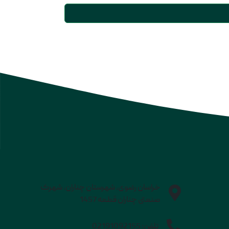
خراسان رضوی، شهرستان چناران، شهرک
صنعتی چناران قطعه 1457
تلفن:
02191092155