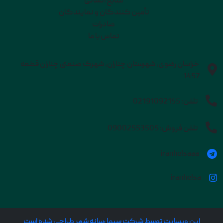
منابع انسانی
تأمین کنندگان و نمایندگان
صادرات
تماس با ما
خراسان رضوی، شهرستان چناران، شهرک صنعتی چناران قطعه
1457
تلفن:
02191092155
تلفن فروش:
09002553505
iranhelsaaa
iranhelsa
این وبسایت توسط شرکت سیما رسانه شهر طراحی شده است