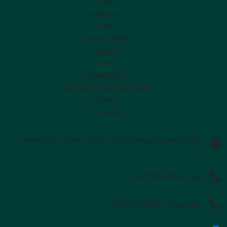
خانه
محصولات
مقاله
کاتالوگ هلسی
تاریخچه
واحد
منابع انسانی
تأمین کنندگان و نمایندگان
صادرات
تماس با ما
خراسان رضوی، شهرستان چناران، شهرک صنعتی چناران قطعه
1457
تلفن:
02191092155
تلفن فروش:
09002553505