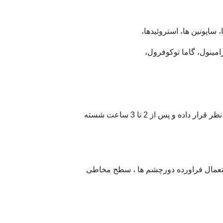
 ساپونین ها، استروئیدها،
امینول، گاما توکوفرول،
2 تا 3 ساعت شسته
تعمال فراورده دورچشم ها ، سطح مخاطی