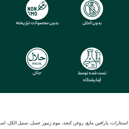
بدون الکل
بدون محصولات تراریخته
تست شده توسط
حلال
آزمایشگاه
استئارات، پارافین مایع، روغن کنجد، موم زنبور عسل، ستیل الکل، اسان