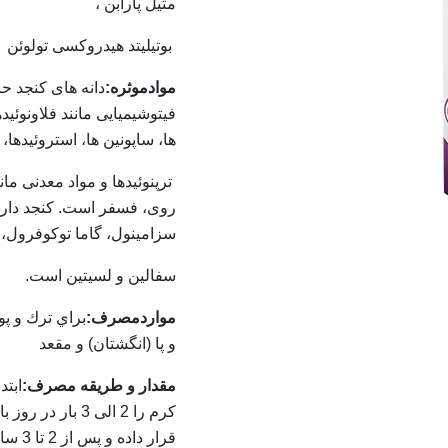
متیل پارابن ،
بوتیلیتد هیدروکسی تولوئن
موادموثره:
دانه های کنجد ح
فیتوشیمیایی مانند فلاونوئیده
ها، ساپونین ها، استروئیدها،
ترپنوئیدها و مواد معدنی ما
روی، فسفر است. کنجد دارای
سزامینول، گاما توکوفرول،
سفالین و لسیتین است.
مواردمصرف:
براي ترك و پ
و پا (انگشتان) و مقعد
مقدار و طریقه مصرف:
ابتد
كرم را 2 الی 3 ب
قرار داده و پس از
2 تا