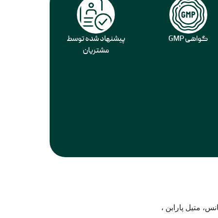
گواهی GMP
پیشنهاد شده توسط
مشتریان
س، متیل پارابن ،