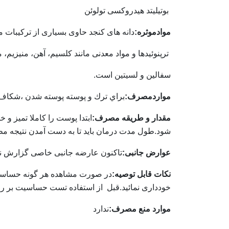
بوتیلیتد هیدروکسی تولوئن
موادموثره:
دانه های کنجد حاوی بسیاری از ترکیبات مهم
ترپنوئیدها و مواد معدنی مانند کلسیم، آهن، منیزیم
سفالین و لسیتین است.
مواردمصرف:
براي ترك و پوسته پوسته شدن ،
شكاف ل
مقدار و طریقه مصرف:
ابتدا پوست را کاملا تمیز و خشک نموده كرم را 2 الی 3 بار در روز با كمی
شود.طول مدت درمان باید تا به دست آمدن نتيجه مطل
عوارض جانبی:
تاکنون عارضه جانبی خاصی گزارش 
نکات قابل توصیه:
در صورت مشاهده هر گونه حساسیت
خودداری نمائید.
قبل
از استفاده تست حساسیت بر رو
موارد منع مصرف:
ندارد