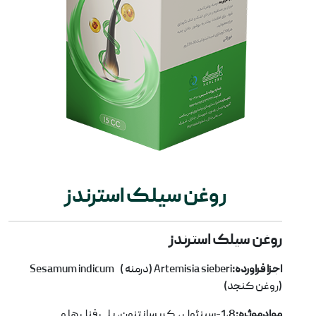
روغن سیلک استرندز
روغن سیلک استرندز
اجزا فراورده:
Artemisia sieberi
(درمنه )
Sesamum indicum
(روغن کنجد)
موادموثره:
1،8-سینئول ،
کریسانتنون، پلی فنل ها و