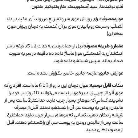
فلاونوئیدها، اسید آسکوربیک، کاروتنوئید، کتون
مواردمصرف:
برای رویش موی سر و تسریع در روند آن. مفید در داء
الثعلب و سرعت رویانیدن موی بر آن (کمک به درمان ریزش موی
سکه ای)
مقدار و طریقه مصرف:
قبل از حمام رفتن به مدت 2 تا 5دقیقه با سر
انگشتان به آهستگی مو را ماساژ داده ده دقیقه در سر به صورت
ضماد بماند. سپس شستشو داده شود.
عوارض جانبی:
عارضه جانبی خاصی گزارش نشده است.
نکات قابل توصیه:
طول درمان اين دارو از 3 تا 6 ماه است. افرادي كه
موي آنها از چربي زياد برخوردار نيست مي‌توانند تا 1 روز سر خود را
نشويند.كساني كه موهاي بسيار چرب دارند حداکثر2 ساعت پس از
ماليدن روغن به پوست سر، آن را شستشو دهند. قبل از مصرف
شیشه را تکان دهید.كساني كه موهاي بسيار چرب دارند حداکثر2
ساعت پس از ماليدن روغن به پوست سر، آن را شستشو دهند.
قبل
از مصرف تکان دهید.