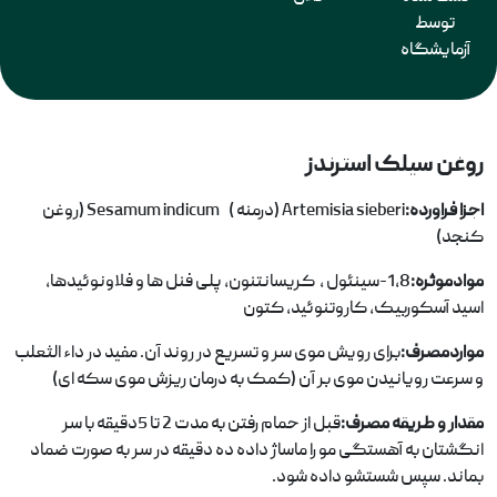
توسط
آزمایشگاه
روغن سیلک استرندز
اجزا فراورده:
Artemisia sieberi
(درمنه )
Sesamum indicum
(روغن
کنجد)
موادموثره:
1،8-سینئول ،
کریسانتنون، پلی فنل ها و فلاونوئیدها،
اسید آسکوربیک، کاروتنوئید، کتون
مواردمصرف:
برای رویش موی سر و تسریع در روند آن. مفید در داء الثعلب
و سرعت رویانیدن موی بر آن (کمک به درمان ریزش موی سکه ای)
مقدار و طریقه مصرف:
قبل از حمام رفتن به مدت 2 تا 5دقیقه با سر
انگشتان به آهستگی مو را ماساژ داده ده دقیقه در سر به صورت ضماد
بماند. سپس شستشو داده شود.