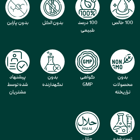
100 خالص
100 درصد
بدون الکل
بدون پارابن
طبیعی
بدون
گواهی
بدون
پیشنهاد
محصولات
GMP
نگهدارنده
شده توسط
تراریخته
مشتریان
تست شده
حلال