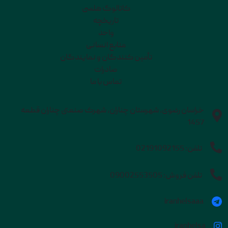
کاتالوگ هلسی
تاریخچه
واحد
منابع انسانی
تأمین کنندگان و نمایندگان
صادرات
تماس با ما
خراسان رضوی، شهرستان چناران، شهرک صنعتی چناران قطعه
1457
تلفن:
02191092155
تلفن فروش:
09002553505
iranhelsaaa
iranhelsa