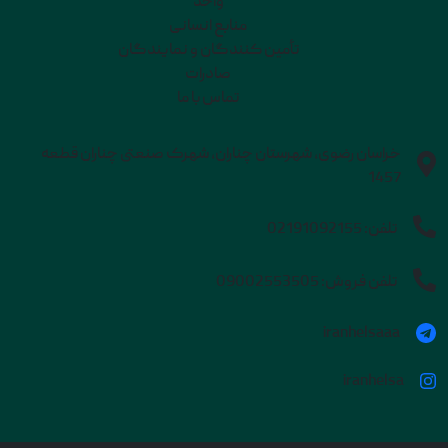
واحد
منابع انسانی
تأمین کنندگان و نمایندگان
صادرات
تماس با ما
خراسان رضوی، شهرستان چناران، شهرک صنعتی چناران قطعه
1457
تلفن:
02191092155
تلفن فروش:
09002553505
iranhelsaaa
iranhelsa