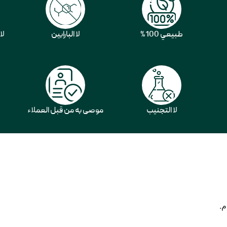
طبيعي 100%
لا البارابين
لا
لا التجنيب
موصى به من قبل العملاء