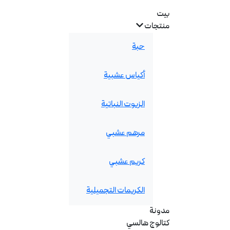
بيت
منتجات
حبة
أكياس عشبية
الزيوت النباتية
مرهم عشبي
كريم عشبي
الكريمات التجميلية
مدونة
كتالوج هالسي