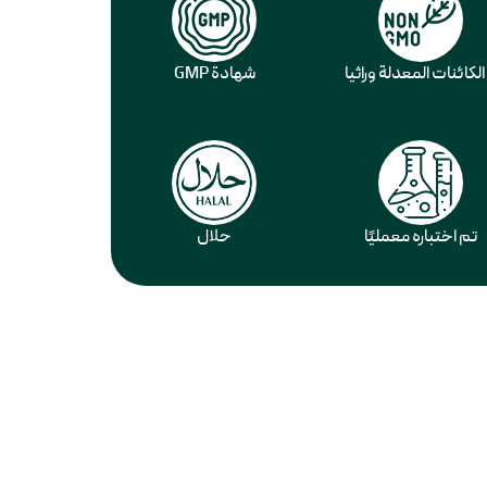
 الكائنات المعدلة وراثيا
شهادة GMP
تم اختباره معمليًا
حلال