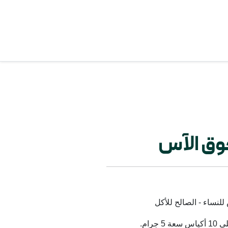
ق الآس
لنساء - الصالح للأكل
رام.