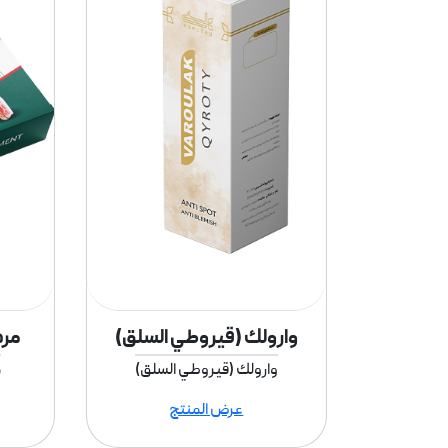
ی على زيت
وارولك (قيروطي السلق)
مره
وارولك (قيروطي السلق)
م
زيت البابونج
عرض المنتج