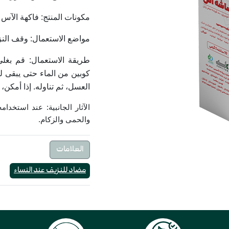
مكونات المنتج: فاكهة الآس 
مواضع الاستعمال: وقف النز
طريقة الاستعمال: قم بغل
كوبين من الماء حتى يبقى 
العسل، ثم تناوله. إذا أمكن
الآثار الجانبية: عند استخدا
والحمى والزكام.
العلامات
مضاد للنزيف عند النساء