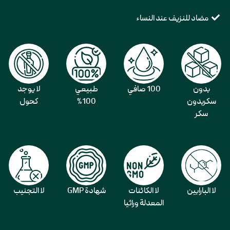
مضاد للنزيف عند النساء
بدون
100 صافي
طبيعي
لا يوجد
سكربدون
100%
كحول
سكر
لا البارابين
لا الكائنات
شهادة GMP
لا التجنيب
المعدلة وراثيا