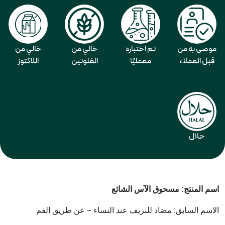
موصى به من
تم اختباره
خالي من
خالي من
قبل العملاء
معمليًا
الغلوتين
اللاكتوز
حلال
اسم المنتج: مسحوق الآس الشائع
الاسم السابق: مضاد للنزيف عند النساء – عن طريق الفم