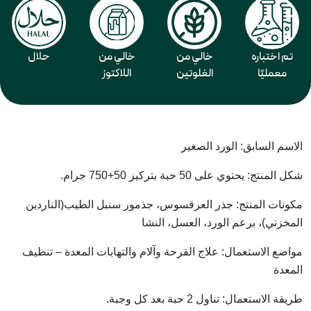
تم اختباره
خالي من
خالي من
حلال
معمليًا
الغلوتين
اللاكتوز
الاسم السابق: الورد الصغير
شكل المنتج: يحتوي على 50 حبة بتركيز 50+750 جرام.
مكونات المنتج: جذر العرقسوس، جذمور سنبل الطيب(الناردين
المخزني)، برعم الورد، العسل، النشا
مواضع الاستعمال: علاج القرحة وآلام والتهابات المعدة – تنظيف
المعدة
طريقة الاستعمال: تناول 2 حبة بعد كل وجبة.