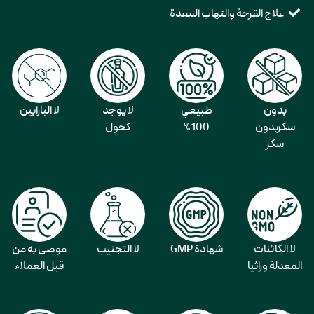
علاج القرحة والتهاب المعدة
بدون
طبيعي
لا يوجد
لا البارابين
سكربدون
100%
كحول
سكر
لا الكائنات
شهادة GMP
لا التجنيب
موصى به من
المعدلة وراثيا
قبل العملاء