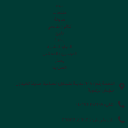
بيت
منتجات
مدونة
كتالوج هالسي
تاريخ
وحدة
الموارد البشرية
الموردين و الممثلين
يصدّر
اتصل بنا
القطعة رقم 1457، مدينة تشيناران الصناعية، مدينة تشيناران،
خراسان الرضوية
تلفن:
02191092155
تلفن فروش:
09002553505